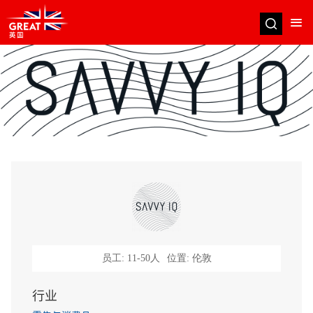
跳
转
到
主
要
内
容
员工: 11-50人
位置: 伦敦
行业